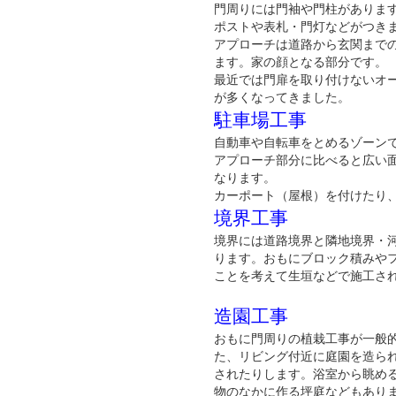
門周りには門袖や門柱がありま
ポストや表札・門灯などがつき
アプローチは道路から玄関まで
ます。家の顔となる部分です。
最近では門扉を取り付けないオ
が多くなってきました。
駐車場工事
自動車や自転車をとめるゾーン
アプローチ部分に比べると広い
なります。
カーポート（屋根）を付けたり
境界工事
境界には道路境界と隣地境界・
ります。おもにブロック積みや
ことを考えて生垣などで施工さ
造園工事
おもに門周りの植栽工事が一般
た、リビング付近に庭園を造ら
されたりします。浴室から眺め
物のなかに作る坪庭などもあり