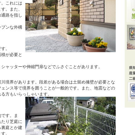
す。これには
ます。また、
の通路を指し
ープンな外構
です。
面積が必要と
、シャッターや伸縮門扉などでふさぐことがあります。
河川境界があります。段差がある場合は土留め擁壁が必要とな
フェンス等で境界を囲うことが一般的です。また、地震などの
れる方もいらっしゃいます。
的です。ま
れたり芝庭に
る裏庭とか建
ます。