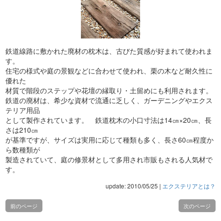
鉄道線路に敷かれた廃材の枕木は、古びた質感が好まれて使われま
す。
住宅の様式や庭の景観などに合わせて使われ、栗の木など耐久性に
優れた
材質で階段のステップや花壇の縁取り・土留めにも利用されます。
鉄道の廃材は、希少な資材で流通に乏しく、ガーデニングやエクス
テリア用品
として製作されています。 鉄道枕木の小口寸法は14㎝×20㎝、長
さは210㎝
が基準ですが、サイズは実用に応じて種類も多く、長さ60㎝程度か
ら数種類が
製造されていて、庭の修景材として多用され市販もされる人気材で
す。
update: 2010/05/25
|
エクステリアとは？
前のページ
次のページ