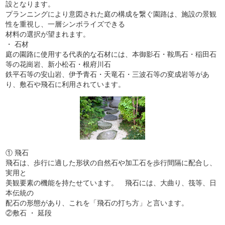
設となります。
プランニングにより意図された庭の構成を繋ぐ園路は、施設の景観
性を重視し、一層シンボライズできる
材料の選択が望まれます。
・ 石材
庭の園路に使用する代表的な石材には、本御影石・鞍馬石・稲田石
等の花崗岩、新小松石・根府川石
鉄平石等の安山岩、伊予青石・天竜石・三波石等の変成岩等があ
り、敷石や飛石に利用されています。
① 飛石
飛石は、歩行に適した形状の自然石や加工石を歩行間隔に配合し、
実用と
美観要素の機能を持たせています。 飛石には、大曲り、筏等、日
本伝統の
配石の形態があり、これを「飛石の打ち方」と言います。
②敷石 ・ 延段