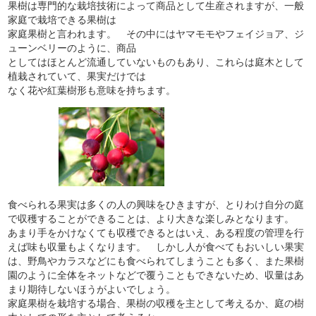
果樹は専門的な栽培技術によって商品として生産されますが、一般
家庭で栽培できる果樹は
家庭果樹と言われます。 その中にはヤマモモやフェイジョア、ジ
ューンベリーのように、商品
としてはほとんど流通していないものもあり、これらは庭木として
植栽されていて、果実だけでは
なく花や紅葉樹形も意味を持ちます。
食べられる果実は多くの人の興味をひきますが、とりわけ自分の庭
で収穫することができることは、より大きな楽しみとなります。
あまり手をかけなくても収穫できるとはいえ、ある程度の管理を行
えば味も収量もよくなります。 しかし人が食べてもおいしい果実
は、野鳥やカラスなどにも食べられてしまうことも多く、また果樹
園のように全体をネットなどで覆うこともできないため、収量はあ
まり期待しないほうがよいでしょう。
家庭果樹を栽培する場合、果樹の収穫を主として考えるか、庭の樹