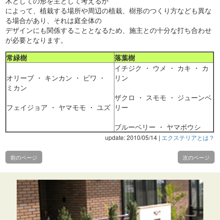
木としての形を主として考えるか
によって、植栽する場所や周辺の植栽、樹形のつくり方なども異な
る場合があり、それは庭全体の
デザインにも関係することとなるため、施主との十分な打ち合わせ
が必要となります。
常緑樹
落葉樹
イチジク ・ ウメ ・ カキ ・ カ
オリーブ ・ キンカン ・ ビワ ・
リン
ミカン
ザクロ ・ スモモ ・ ジューンベ
フェイジョア ・ ヤマモモ ・ ユズ
リー
ブルーベリー ・ ヤマボウシ
update: 2010/05/14
|
エクステリアとは？
前のページ
次のページ